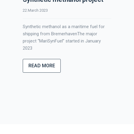
UTG
22.March 2023
Tank
Synthetic methanol as a maritime fuel for
9.Nove
shipping from BremerhavenThe major
project “MariSynFuel” started in January
26
By not
2023
Octobe
Unabhä
READ MORE
es to
Bremer
, a
DS Ener
en-
wholly
based..
RE